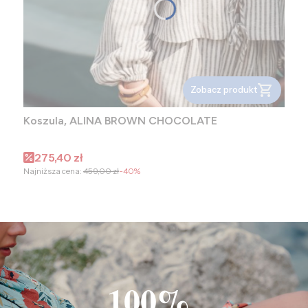
Zobacz produkt
Koszula, ALINA BROWN CHOCOLATE
Cena promocyjna
275,40 zł
Najniższa cena:
459,00 zł
-40%
100%