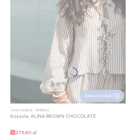
Zobacz produkt
PRODUCENT
YANOWSKA - SPRING
Koszula, ALINA BROWN CHOCOLATE
Cena promocyjna
275,40 zł