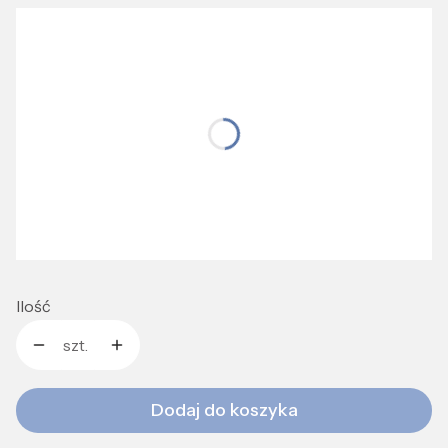
Wybierz wariant produktu:
Wybierz rozmiar idealnie dopasowany do Ciebie
*
Koszula
Wybierz
*
Spodnie / spodenki
Wybierz
Ilość
szt.
Dodaj do koszyka