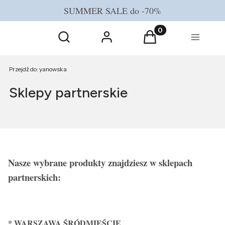
SUMMER SALE do -70%
Otwórz wyszukiwarkę
Produkty w koszyku
Szukaj
Zaloguj się
Koszyk
Menu
Przejdź do:
yanowska
Sklepy partnerskie
Nasze wybrane produkty znajdziesz w sklepach
partnerskich:
* WARSZAWA ŚRÓDMIEŚCIE