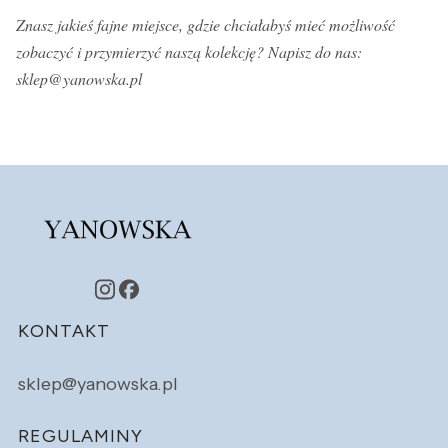
Znasz jakieś fajne miejsce, gdzie chciałabyś mieć możliwość
zobaczyć i przymierzyć naszą kolekcję? Napisz do nas:
sklep@yanowska.pl
Linki w stopce
KONTAKT
sklep@yanowska.pl
REGULAMINY