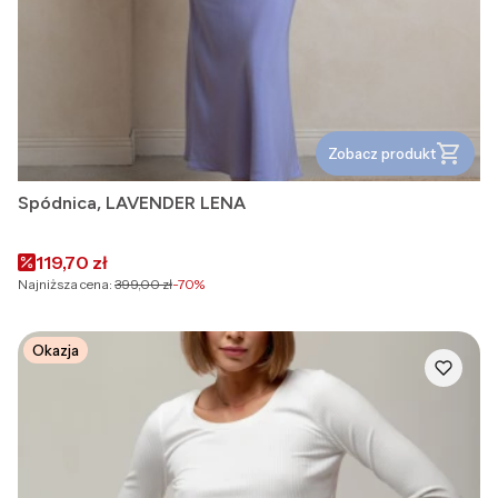
Zobacz produkt
Spódnica, LAVENDER LENA
Cena promocyjna
119,70 zł
Najniższa cena:
399,00 zł
-70%
Okazja