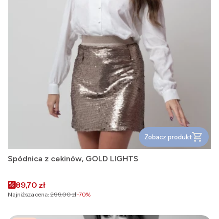
Zobacz produkt
Spódnica z cekinów, GOLD LIGHTS
Cena promocyjna
89,70 zł
Najniższa cena:
299,00 zł
-70%