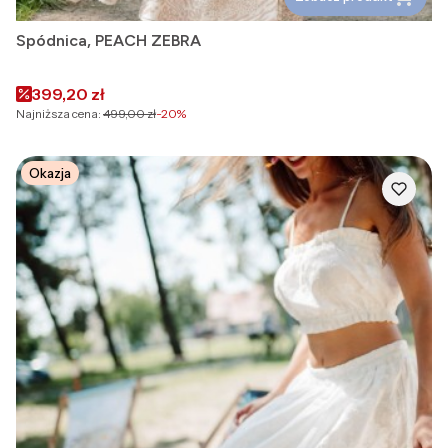
Spódnica, PEACH ZEBRA
Cena promocyjna
399,20 zł
Najniższa cena:
499,00 zł
-20%
Okazja