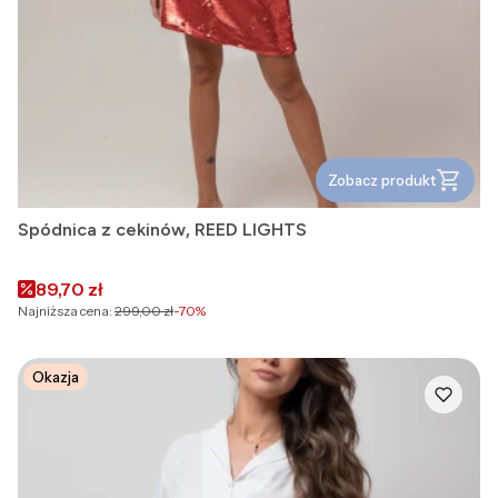
Zobacz produkt
Spódnica z cekinów, REED LIGHTS
Cena promocyjna
89,70 zł
Najniższa cena:
299,00 zł
-70%
Okazja