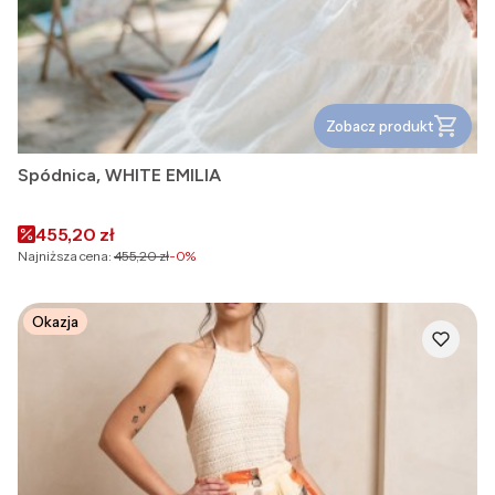
Zobacz produkt
Spódnica, WHITE EMILIA
Cena promocyjna
455,20 zł
Najniższa cena:
455,20 zł
-0%
Okazja