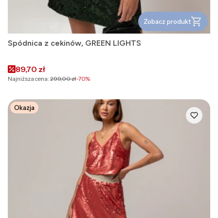
Zobacz produkt
Spódnica z cekinów, GREEN LIGHTS
Cena promocyjna
89,70 zł
Najniższa cena:
299,00 zł
-70%
Okazja