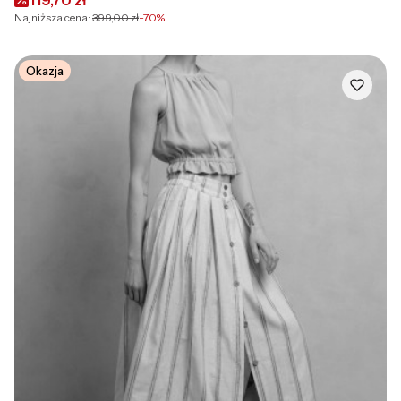
119,70 zł
Najniższa cena:
399,00 zł
-70%
Okazja