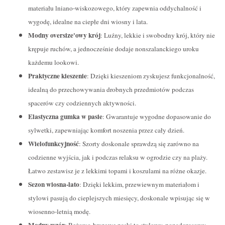
materiału lniano-wiskozowego, który zapewnia oddychalność i
wygodę, idealne na ciepłe dni wiosny i lata.
Modny oversize'owy krój
: Luźny, lekkie i swobodny krój, który nie
krępuje ruchów, a jednocześnie dodaje nonszalanckiego uroku
każdemu lookowi.
Praktyczne kieszenie
: Dzięki kieszeniom zyskujesz funkcjonalność,
idealną do przechowywania drobnych przedmiotów podczas
spacerów czy codziennych aktywności.
Elastyczna gumka w pasie
: Gwarantuje wygodne dopasowanie do
sylwetki, zapewniając komfort noszenia przez cały dzień.
Wielofunkcyjność
: Szorty doskonale sprawdzą się zarówno na
codzienne wyjścia, jak i podczas relaksu w ogrodzie czy na plaży.
Łatwo zestawisz je z lekkimi topami i koszulami na różne okazje.
Sezon wiosna-lato
: Dzięki lekkim, przewiewnym materiałom i
stylowi pasują do cieplejszych miesięcy, doskonale wpisując się w
wiosenno-letnią modę.
Modny wzór
: Beżowo-brązowe paski to stylowy, ponadczasowy