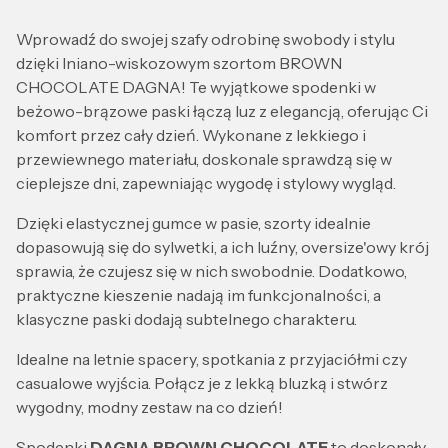
Wprowadź do swojej szafy odrobinę swobody i stylu
dzięki lniano-wiskozowym szortom BROWN
CHOCOLATE DAGNA! Te wyjątkowe spodenki w
beżowo-brązowe paski łączą luz z elegancją, oferując Ci
komfort przez cały dzień. Wykonane z lekkiego i
przewiewnego materiału, doskonale sprawdzą się w
cieplejsze dni, zapewniając wygodę i stylowy wygląd.
Dzięki elastycznej gumce w pasie, szorty idealnie
dopasowują się do sylwetki, a ich luźny, oversize'owy krój
sprawia, że czujesz się w nich swobodnie. Dodatkowo,
praktyczne kieszenie nadają im funkcjonalności, a
klasyczne paski dodają subtelnego charakteru.
Idealne na letnie spacery, spotkania z przyjaciółmi czy
casualowe wyjścia. Połącz je z lekką bluzką i stwórz
wygodny, modny zestaw na co dzień!
Spodenki
DAGNA
BROWN CHOCOLATE
to doskonały