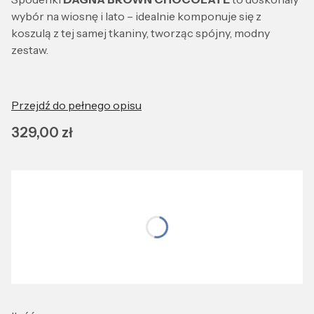
wybór na wiosnę i lato – idealnie komponuje się z
koszulą z tej samej tkaniny, tworząc spójny, modny
zestaw.
Przejdź do pełnego opisu
Cena
329,00 zł
Wybierz wariant produktu:
Wybierz rozmiar idealnie dopasowany do Ciebie
*
Rozmiar:
S
M