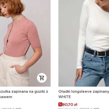
zulka zapinana na guziki z
Gładki longsleeve zapinany 
ękawem
WHITE
omocyjna
Cena promocyjna
80,70 zł