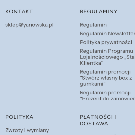
Linki w stopce
KONTAKT
REGULAMINY
sklep@yanowska.pl
Regulamin
Regulamin Newslette
Polityka prywatności
Regulamin Programu
Lojalnościowego „Sta
Klientka”
Regulamin promocji
"Stwórz własny box z
gumkami"
Regulamin promocji
"Prezent do zamówien
POLITYKA
PŁATNOŚCI I
DOSTAWA
Zwroty i wymiany