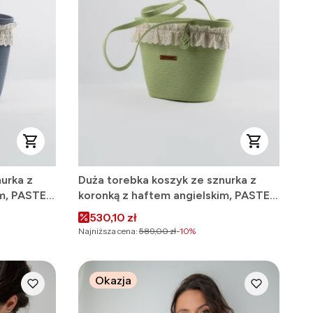
urka z
Duża torebka koszyk ze sznurka z
im, PASTEL
koronką z haftem angielskim, PASTEL
PISTACHIO GREEN
Cena promocyjna
530,10 zł
Najniższa cena:
589,00 zł
-10%
Okazja