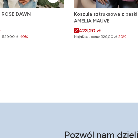
a, ROSE DAWN
Koszula sztruksowa z pask
AMELIA MAUVE
omocyjna
Cena promocyjna
ł
423,20 zł
:
529,00 zł
-40%
Najniższa cena:
529,00 zł
-20%
Pozwól nam dzieli