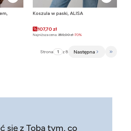
iem,
Koszula w paski, ALISA
Cena promocyjna
107,70 zł
Najniższa cena:
359,00 zł
-70%
Następna
Strona
z 8
Przejdź d
ć się z Tobą tym, co