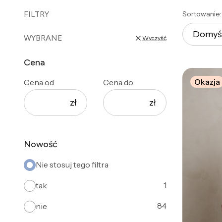
List
FILTRY
Sortowanie:
Domyś
WYBRANE
Wyczyść
Cena
Okazja
Cena od
Cena do
zł
zł
Nowość
Nie stosuj tego filtra
1
tak
84
nie