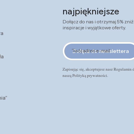
najpiękniejsze
Dołącz do nas i otrzymaj 5% zni
inspiracje i wyjątkowe oferty.
ra
Twój adres e-mail
Dołącz do newslettera
ła
Zapisując się, akceptujesz nasz Regulamin
naszą Polityką prywatności.
ia"