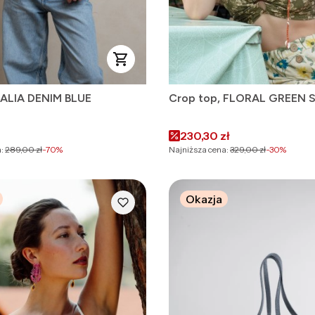
ALIA DENIM BLUE
Crop top, FLORAL GREEN 
omocyjna
Cena promocyjna
230,30 zł
:
289,00 zł
-70%
Najniższa cena:
329,00 zł
-30%
Okazja