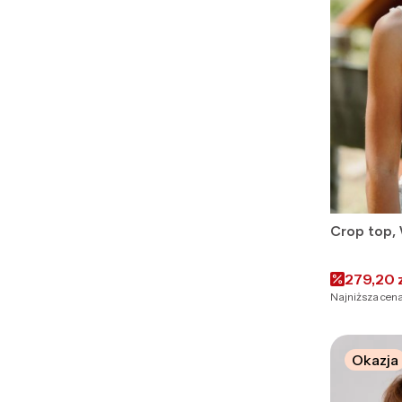
Crop top,
Cena pr
279,20 
Najniższa cena
Okazja