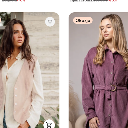
:
269,00 zł
-70%
Najniższa cena:
269,00 zł
-70%
Okazja