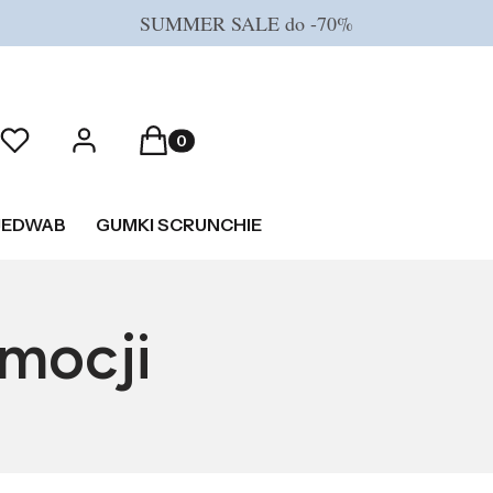
SUMMER SALE do -70%
Produkty w koszyku: 0. Zobacz szczeg
Ulubione
Zaloguj się
Koszyk
JEDWAB
GUMKI SCRUNCHIE
mocji