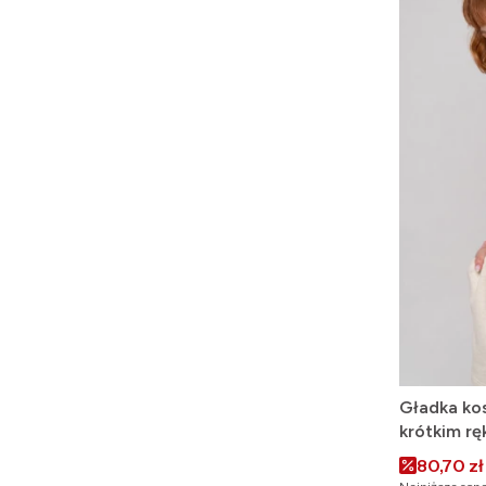
Gładka kos
krótkim r
Cena pr
80,70 zł