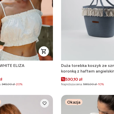
 WHITE ELIZA
Duża torebka koszyk ze szn
koronką z haftem angielsk
BLUE
omocyjna
Cena promocyjna
zł
530,10 zł
:
349,00 zł
-20%
Najniższa cena:
589,00 zł
-10%
Okazja