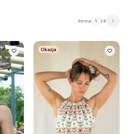
Strona
z 8
Następne
Okazja