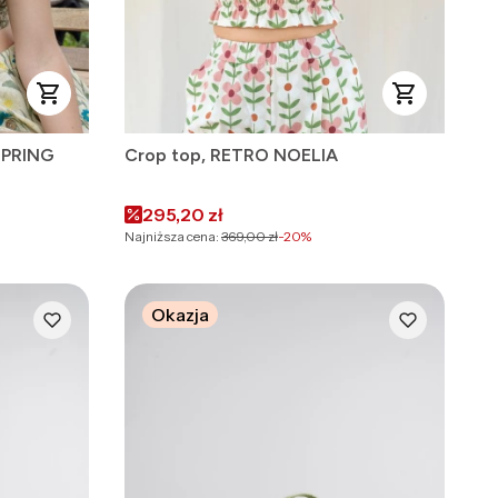
SPRING
Crop top, RETRO NOELIA
Cena promocyjna
295,20 zł
Najniższa cena:
369,00 zł
-20%
Okazja