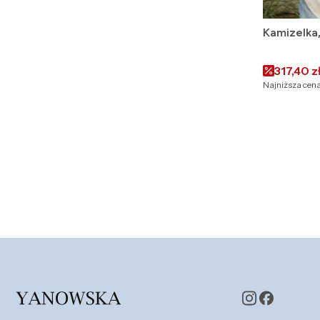
Kamizelk
Cena pr
317,40 z
Najniższa cena