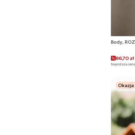
Body, ROZ
Cena pr
86,70 zł
Najniższa cena
Okazja