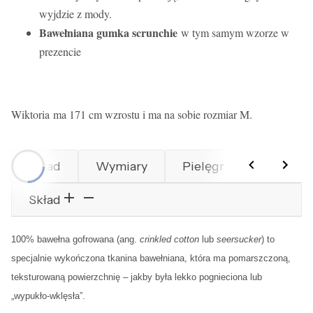
wyjdzie z mody.
Bawełniana gumka scrunchie
w tym samym wzorze w
prezencie
Wiktoria ma 171 cm wzrostu i ma na sobie rozmiar M.
Skład
Wymiary
Pielęgnacja
Prod
Skład
100% bawełna gofrowana (ang.
crinkled cotton
lub
seersucker
) to
specjalnie wykończona tkanina bawełniana, która ma pomarszczoną,
teksturowaną powierzchnię – jakby była lekko pognieciona lub
„wypukło-wklęsła”.