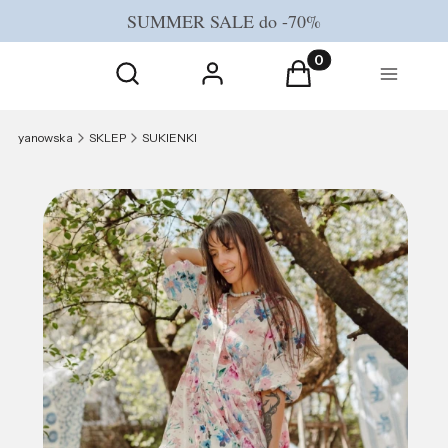
SUMMER SALE do -70%
Otwórz wyszukiwarkę
Produkty w koszyku
Szukaj
Zaloguj się
Koszyk
Menu
yanowska
SKLEP
SUKIENKI