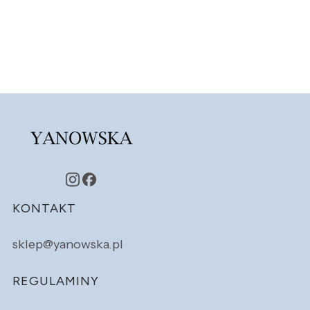
Linki w stopce
KONTAKT
sklep@yanowska.pl
REGULAMINY