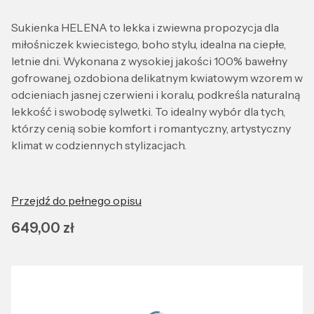
Sukienka HELENA to lekka i zwiewna propozycja dla
miłośniczek kwiecistego, boho stylu, idealna na ciepłe,
letnie dni. Wykonana z wysokiej jakości 100% bawełny
gofrowanej, ozdobiona delikatnym kwiatowym wzorem w
odcieniach jasnej czerwieni i koralu, podkreśla naturalną
lekkość i swobodę sylwetki. To idealny wybór dla tych,
którzy cenią sobie komfort i romantyczny, artystyczny
klimat w codziennych stylizacjach.
Przejdź do pełnego opisu
Cena
649,00 zł
Wybierz wariant produktu:
Wybierz rozmiar idealnie dopasowany do Ciebie