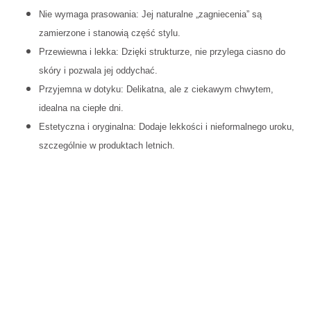
Nie wymaga prasowania: Jej naturalne „zagniecenia” są
zamierzone i stanowią część stylu.
Przewiewna i lekka: Dzięki strukturze, nie przylega ciasno do
skóry i pozwala jej oddychać.
Przyjemna w dotyku: Delikatna, ale z ciekawym chwytem,
idealna na ciepłe dni.
Estetyczna i oryginalna: Dodaje lekkości i nieformalnego uroku,
szczególnie w produktach letnich.
Rozmiar
S
M
L
Szerokość
96
100
104