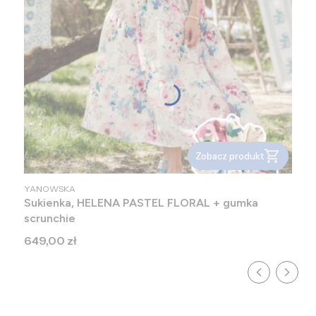
Zobacz produkt
PRODUCENT
YANOWSKA
Sukienka, HELENA PASTEL FLORAL + gumka
scrunchie
Cena
649,00 zł