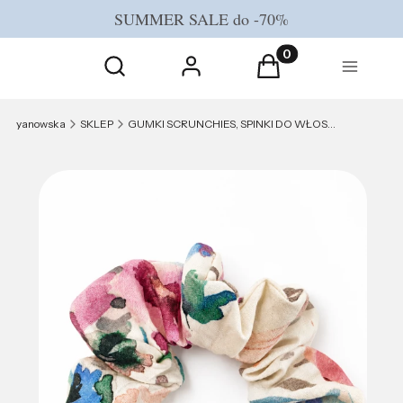
SUMMER SALE do -70%
Otwórz wyszukiwarkę
Produkty w koszyku
Szukaj
Zaloguj się
Koszyk
Menu
yanowska
SKLEP
GUMKI SCRUNCHIES, SPINKI DO WŁOSÓW