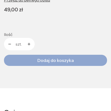
Przejdź do pełnego opisu
Cena
49,00 zł
Ilość
szt.
Dodaj do koszyka