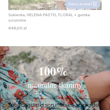
Zobacz produkt
Sukienka, HELENA PASTEL FLORAL + gumka
scrunchie
Cena
649,00 zł
100%
naturalne tkaniny
Zobacz gumki scrunchies, spinki do