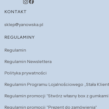
Linki w stopce
KONTAKT
sklep@yanowska.pl
REGULAMINY
Regulamin
Regulamin Newslettera
Polityka prywatności
Regulamin Programu Lojalnościowego „Stała Klien
Regulamin promocji "Stwórz własny box z gumkami
Regulamin promocji "Prezent do zamówienia"