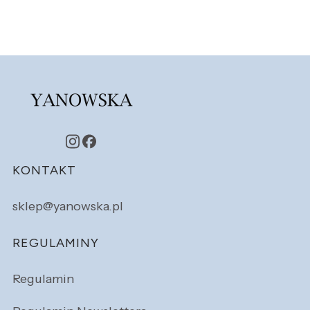
Linki w stopce
KONTAKT
sklep@yanowska.pl
REGULAMINY
Regulamin