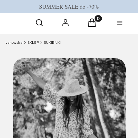
SUMMER SALE do -70%
Otwórz wyszukiwarkę
Produkty w koszyku
Szukaj
Zaloguj się
Koszyk
Menu
yanowska
SKLEP
SUKIENKI