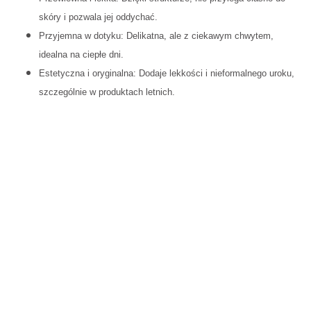
skóry i pozwala jej oddychać.
Przyjemna w dotyku: Delikatna, ale z ciekawym chwytem,
idealna na ciepłe dni.
Estetyczna i oryginalna: Dodaje lekkości i nieformalnego uroku,
szczególnie w produktach letnich.
Rozmiar
S
M
L
Szerokość
96
100
104
pod pachami
cm
cm
cm
Szerokość w
pasie (jest
96
100
104