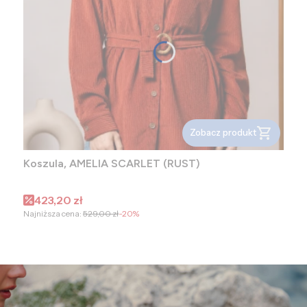
Zobacz produkt
Koszula, AMELIA SCARLET (RUST)
Cena promocyjna
423,20 zł
Najniższa cena:
529,00 zł
-20%