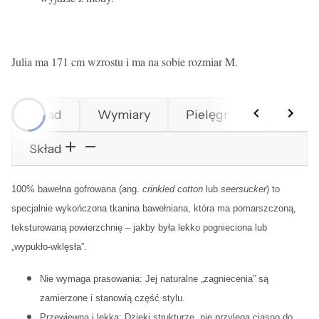
Julia ma 171 cm wzrostu i ma na sobie rozmiar M.
Skład
Wymiary
Pielęgnacja
Prod
Skład
100% bawełna gofrowana (ang.
crinkled cotton
lub
seersucker
) to
specjalnie wykończona tkanina bawełniana, która ma pomarszczoną,
teksturowaną powierzchnię – jakby była lekko pognieciona lub
„wypukło-wklęsła”.
Nie wymaga prasowania: Jej naturalne „zagniecenia” są
zamierzone i stanowią część stylu.
Przewiewna i lekka: Dzięki strukturze, nie przylega ciasno do