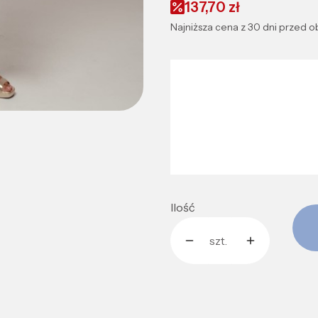
137,70 zł
Najniższa cena z 30 dni przed o
Wybierz wariant produk
Wybierz rozmiar idealnie d
*
Rozmiar:
S
M
Ilość
szt.