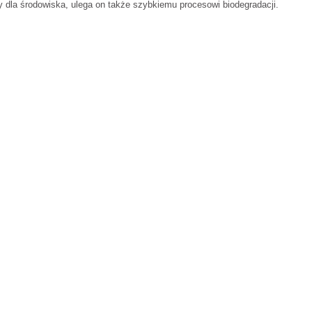
y dla środowiska, ulega on także szybkiemu procesowi biodegradacji.
L
102 cm
100 cm
120 cm
109 cm