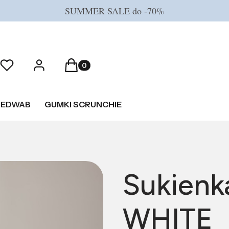
SUMMER SALE do -70%
Produkty w koszyku: 0. Zobacz szczeg
Ulubione
Zaloguj się
Koszyk
JEDWAB
GUMKI SCRUNCHIE
Sukienk
WHITE