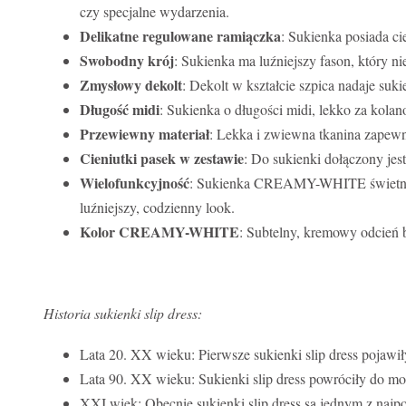
czy specjalne wydarzenia.
Delikatne regulowane ramiączka
: Sukienka posiada c
Swobodny krój
: Sukienka ma luźniejszy fason, który ni
Zmysłowy dekolt
: Dekolt w kształcie szpica nadaje suk
Długość midi
: Sukienka o długości midi, lekko za kolan
Przewiewny materiał
: Lekka i zwiewna tkanina zapewnia
Cieniutki pasek w zestawie
: Do sukienki dołączony jes
Wielofunkcyjność
: Sukienka CREAMY-WHITE świetnie k
luźniejszy, codzienny look.
Kolor CREAMY-WHITE
: Subtelny, kremowy odcień bi
Historia sukienki slip dress:
Lata 20. XX wieku: Pierwsze sukienki slip dress pojawił
Lata 90. XX wieku: Sukienki slip dress powróciły do mo
XXI wiek: Obecnie sukienki slip dress są jednym z naj