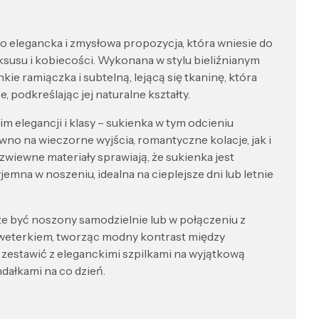
legancka i zmysłowa propozycja, która wniesie do
susu i kobiecości. Wykonana w stylu bieliźnianym
enkie ramiączka i subtelną, lejącą się tkaninę, która
e, podkreślając jej naturalne kształty.
m elegancji i klasy – sukienka w tym odcieniu
wno na wieczorne wyjścia, romantyczne kolacje, jak i
 zwiewne materiały sprawiają, że sukienka jest
emna w noszeniu, idealna na cieplejsze dni lub letnie
e być noszony samodzielnie lub w połączeniu z
weterkiem, tworząc modny kontrast między
ą zestawić z eleganckimi szpilkami na wyjątkową
dałkami na co dzień.