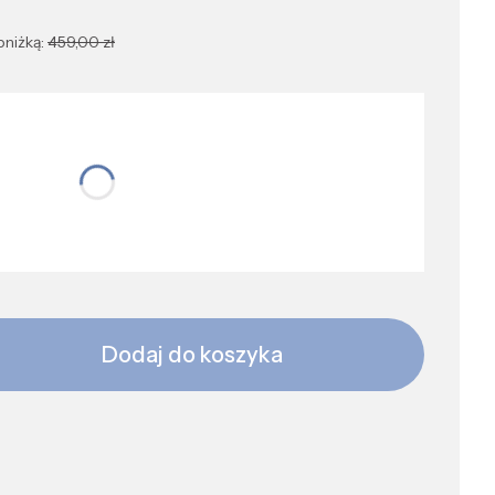
bniżką:
459,00 zł
tu:
opasowany do Ciebie
Dodaj do koszyka