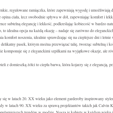
ienkie, regulowane ramiączka, które zapewniają wygodę i umożliwiają 
e opina ciała, lecz swobodnie spływa w dół, zapewniając komfort i lekk
ience subtelną elegancję i lekkość, podkreślając kobiecość w bardzo nat
o, to idealna opcja na każdą okazję – nadaje się zarówno do eleganckich
 komfort noszenia, idealnie sprawdzając się na cieplejsze dni i letnie 
t delikatny pasek, którym można przewiązać talię, tworząc subtelną i k
omponuje się z eleganckimi szpilkami na wyjątkowe okazje, ale rów
eli z domieszką żółci to ciepła barwa, która kojarzy się z elegancją, 
y się w latach 20. XX wieku jako element garderoby inspirowany style
dy w latach 90. XX wieku za sprawą projektantów takich jak Calvin Kl
popularniejszych trendów w modzie. Noszą je kobiety w każdym wieku i