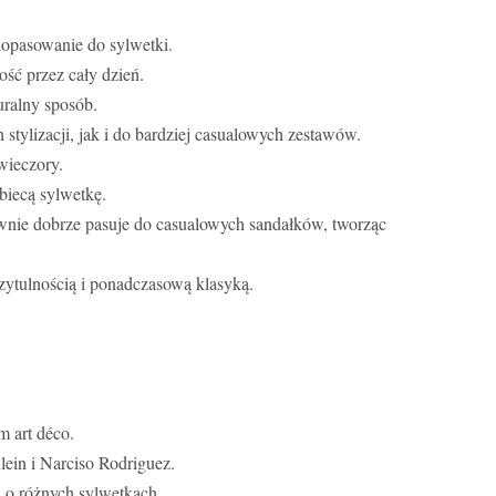
dopasowanie do sylwetki.
ość przez cały dzień.
uralny sposób.
 stylizacji, jak i do bardziej casualowych zestawów.
wieczory.
obiecą sylwetkę.
nie dobrze pasuje do casualowych sandałków, tworząc
przytulnością i ponadczasową klasyką.
m art déco.
ein i Narciso Rodriguez.
 o różnych sylwetkach.