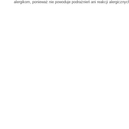
alergikom, ponieważ nie powoduje podrażnień ani reakcji alergiczny
Rozmiar
Szerokość pod pachami
84 cm
Szerokość w pasie
82 cm
Szerokość w biodrach
110 cm
Długość sukienki
(całość, bez ramiączek)
107 cm