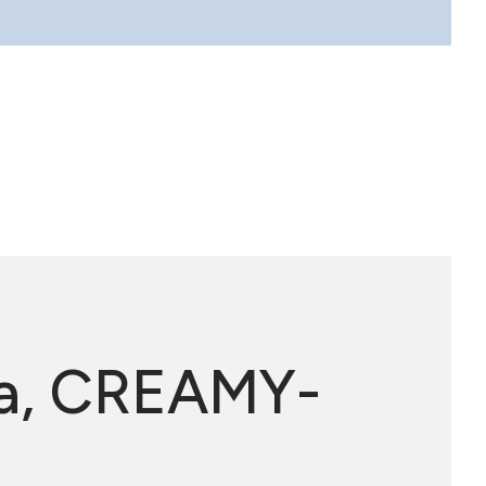
óły
a, CREAMY-