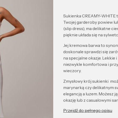
Sukienka CREAMY-WHITE to e
Twojej garderoby powiew luk
(slip dress), ma delikatne ci
pięknie układa się na sylwetc
Jej kremowa barwa to synoni
doskonale sprawdzi się zaró
na specjalne okazje. Lekkie i
niezwykle komfortowa i przyj
wieczory.
Zmysłowy krój sukienki moż
marynarką czy delikatnym s
elegancją a luzem. Możesz j
okazję lub z casualowymi san
Przejdź do pełnego opisu