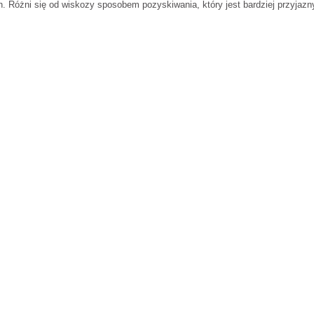
ch. Różni się od wiskozy sposobem pozyskiwania, który jest bardziej przyjazn
S
M
88 cm
86 cm
115 cm
108 cm