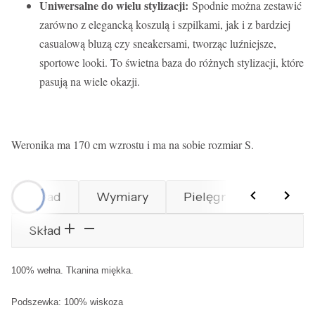
Uniwersalne do wielu stylizacji:
Spodnie można zestawić
zarówno z elegancką koszulą i szpilkami, jak i z bardziej
casualową bluzą czy sneakersami, tworząc luźniejsze,
sportowe looki. To świetna baza do różnych stylizacji, które
pasują na wiele okazji.
Weronika ma 170 cm wzrostu i ma na sobie rozmiar S.
Skład
Wymiary
Pielęgnacja
Prod
Skład
100% wełna.
Tkanina miękka.
Podszewka: 100% wiskoza