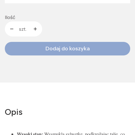
Ilość
szt.
Dodaj do koszyka
Opis
Wysoki stan:
Wysmukla sylwetkę, podkreślając talię, co