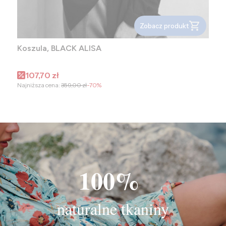
Zobacz produkt
Koszula, BLACK ALISA
Cena promocyjna
107,70 zł
Najniższa cena:
359,00 zł
-70%
100%
naturalne tkaniny