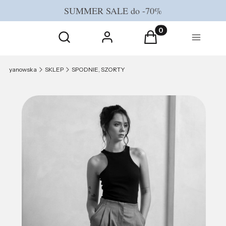
SUMMER SALE do -70%
Otwórz wyszukiwarkę
Produkty w koszyku
Szukaj
Zaloguj się
Koszyk
Menu
yanowska
SKLEP
SPODNIE, SZORTY