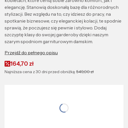
kobietach, które cenią sobie zarówno komfort, jak i
elegancję. Stanowią doskonałą bazę dla różnorodnych
stylizacji. Bez względu na to, czy idziesz do pracy, na
spotkanie biznesowe, czy eleganckiej kolacji, te spodnie
sprawią, że poczujesz się pewnie i stylowo. Dodaj
szczyptę klasy do swojej garderoby dzięki naszym
szarym spodniom garniturowym damskim.
Przejdź do pełnego opisu
164,70 zł
Najniższa cena z 30 dni przed obniżką:
549,00 zł
Wybierz wariant produktu:
Wybierz rozmiar idealnie dopasowany do Ciebie
*
Rozmiar:
XS
S