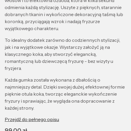
włosów i to efektowna ozdoba, która w kilka sekund
odmienia każdą stylizację. Uszyte z pięknych, starannie
dobranych tkanin i wykończone dekoracyjną taśmą lub
koronką, przyciągają wzrok i nadają fryzurze
wyjątkowego charakteru.
To idealny dodatek zarówno do codziennych stylizacji,
jak i na wyjątkowe okazje. Wystarczy założyć ją na
klasycznego koka, aby stworzyć elegancką,
romantyczną lub dziewczęcą fryzurę - bez wizyty u
fryzjera.
Każda gumka została wykonana z dbałością o
najmniejszy detal. Dzięki swojej dużej, efektownej formie
pięknie otula koka, tworząc eleganckie wykończenie
fryzury i sprawiając, że wygląda ona dopracowanie z
każdej strony.
Przejdź do pełnego opisu
Cena
99,00 zł