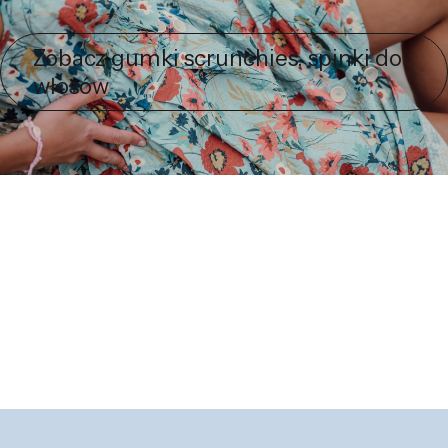
Zobacz gumki scrunchies, spinki do
włosów