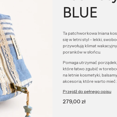
BLUE
Ta patchworkowa lniana kos
się w letni styl - lekki, swob
przywołują klimat wakacyjn
poranków w słońcu.
Pomaga utrzymać porządek, z
które łatwo zgubić w torebce,
na letnie kosmetyki, balsamy
akcesoria, które warto mieć
Przejdź do pełnego opisu
Cena
279,00 zł