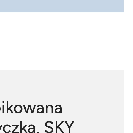
óły
pikowana
czka, SKY