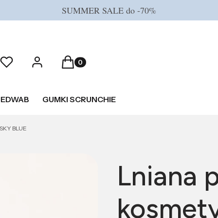
SUMMER SALE do -70%
Produkty w koszyku: 0. Zobacz szczeg
Ulubione
Zaloguj się
Koszyk
JEDWAB
GUMKI SCRUNCHIE
 SKY BLUE
Lniana 
kosmety