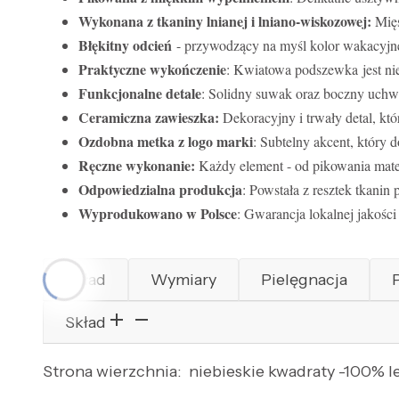
Wykonana z tkaniny lnianej i lniano-wiskozowej:
Mięs
Błękitny odcień
- przywodzący na myśl kolor wakacyjneg
Praktyczne wykończenie
: Kwiatowa podszewka jest nie
Funkcjonalne detale
: Solidny suwak oraz boczny uchwy
Ceramiczna zawieszka:
Dekoracyjny i trwały detal, k
Ozdobna metka z logo marki
: Subtelny akcent, który 
Ręczne wykonanie:
Każdy element - od pikowania mater
Odpowiedzialna produkcja
: Powstała z resztek tkanin
Wyprodukowano w Polsce
: Gwarancja lokalnej jakośc
Skład
Wymiary
Pielęgnacja
Skład
Strona wierzchnia: niebieskie kwadraty -100% le