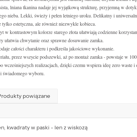
ista, lniana tkanina nadaje jej wyjątkową strukturę, przyjemną w dotyk
o nieba. Lekki, świeży i pełen letniego uroku. Delikatny i uniwersal
 tylko estetyczna, ale również niezwykle kobieca.
t w kontrastowym kolorze starego złota ułatwiają codzienne korzystani
tóry ułatwia chwytanie oraz sprawne dosuwanie zamka.
dodaje całości charakteru i podkreśla jakościowe wykonanie.
iału, przez wszycie podszewki, aż po montaż zamka - powstaje w 100%
 po wcześniejszych realizacjach, dzięki czemu wspiera ideę zero waste 
i i świadomego wyboru.
Produkty powiązane
n, kwadraty w paski - len z wiskozą