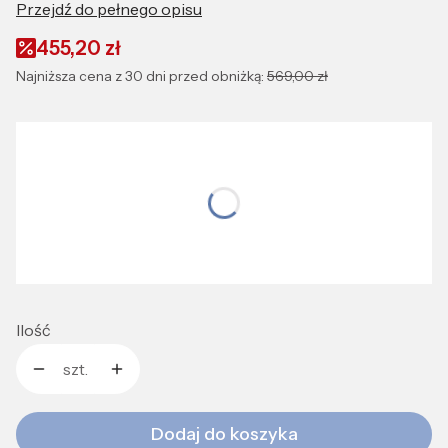
Przejdź do pełnego opisu
455,20 zł
Najniższa cena z 30 dni przed obniżką:
569,00 zł
Wybierz wariant produktu:
Wybierz rozmiar idealnie dopasowany do Ciebie
*
Rozmiar:
S
M
L
Ilość
szt.
Dodaj do koszyka