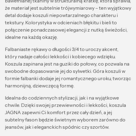
bawełnianej tkaniny w strukturalną kratkę, która sprawia,
że materiał jest subtelnie trójwymiarowy – ten wyjątkowy
detal dodaje koszuli niepowtarzalnego charakteru i
tekstury. Kolorystyka w odcieniach błękitu i bieli to
połączenie ponadczasowej elegancji z nutką świeżości,
idealne na każdą okazję.
Falbaniaste rękawy o długości 3/4 to uroczy akcent,
który nadaje całości lekkości i kobiecego wdzięku.
Koszula zapinana jest na guziki do połowy, co pozwala na
swobodne dopasowanie jej do sylwetki. Góra koszuli w
formie falbanki dodaje jej romantycznego uroku, tworząc
harmonijną, dziewczęcą formę.
Idealna do codziennych stylizacji, jak i na wyjątkowe
chwile. Dzięki swojej przewiewności i lekkości, koszula
JAGNA zapewni Ci komfort przez cały dzień, a jej
subtelny fason będzie świetnym wyborem zarówno do
jeansów, jak i eleganckich spódnic czy szortów.