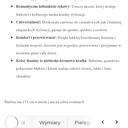
Romantyczne falbaniaste rękawy:
Uroczy akcent, który dodaje
lekkości i kobiecego uroku każdej stylizacji.
.
Uniwersalność:
Doskonała zarówno do casualowych, jak i bardziej
eleganckich stylizacji, pasuje do spodni, spódnic i szortów.
Komfort i przewiewność:
Dzięki lekkiej bawełnianej tkaninie i
luźnemu krojowi, koszula jest wygodna, przewiewna i przyjemna w
noszeniu przez cały dzień.
Kolor tkaniny to niebiesko-kremowa kratka
: Subtelne, pastelowe
połączenie błękitu i kremu nadaje całości świeży, lekki i letni
charakter.
Paulina ma 171 cm wzrostu i ma na sobie rozmiar S.
Skład
Wymiary
Pielęgnacja
Prod