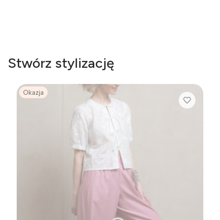
Najniższa cena:
479,00 zł
-70%
Stwórz stylizację
Okazja