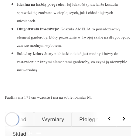
Idealna na każdą porę roku:
Jej lekkość sprawia, że koszula
sprawdzi się zarówno w cieplejszych, jak i chłodniejszych
miesiącach.
Długotrwała inwestycja:
Koszula AMELIA to ponadczasowy
element garderoby, który pozostanie w Twojej szafie na długo, będąc
zawsze modnym wyborem.
Subtelny kolor:
Jasny niebieski odcień jest modny i łatwy do
zestawienia z innymi elementami garderoby, co czyni ją niezwykle
uniwersalną.
Paulina ma 171 cm wzrostu i ma na sobie rozmiar M.
Skład
Wymiary
Pielęgnacja
Prod
Skład