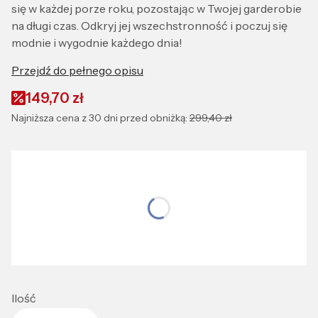
się w każdej porze roku, pozostając w Twojej garderobie
na długi czas. Odkryj jej wszechstronność i poczuj się
modnie i wygodnie każdego dnia!
Przejdź do pełnego opisu
149,70 zł
Najniższa cena z 30 dni przed obniżką:
299,40 zł
Wybierz wariant produktu:
Wybierz rozmiar idealnie dopasowany do Ciebie
*
Rozmiar:
M
Ilość