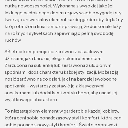
nutką nowoczesności. Wykonana z wysokiej jakości
lekkiego baełnianego denimu, łączy w sobie wygodę i styl,
tworząc uniwersalny element każdej garderoby. Jej luźny
krój i obniżona linia ramion sprawiają, że doskonale leży
na różnych sylwetkach, zapewniając pełną swobodę
ruchów.
SŚietnie komponuje się zarówno z casualowymi
dżinsami, jak i bardziej eleganckimi elementami.
Zarzucona na sukienkę lub zestawiona z ulubionymi
spodniami, doda charakteru każdej stylizacji. Możesz ją
nosić zarówno na co dzień, jak i na bardziej swobodne
spotkania – wystarczy zestawić ją z klasycznymi
sneakersami lub dodatkami w stylu boho, aby nadać jej
wyjątkowego charakteru.
To niezastąpiony element w garderobie każdej kobiety,
która ceni sobie ponadczasowy styl i komfort. która ceni
sobie ponadczasowy styl i komfort. Świetnie sprawdzi