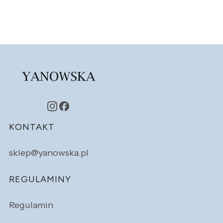
Linki w stopce
KONTAKT
sklep@yanowska.pl
REGULAMINY
Regulamin