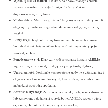
Wysokiej jakości materiał:
Wykonana z bawełnianego denimu,
zapewnia komfort przez cały dzień, oddychając skórze i
dopasowując się do sylwetki.
Modne detale:
Metalowe guziki w klasycznym stylu dodają koszuli
elegancji i ponadczasowego charakteru, podkreślając jej unikalny
wygląd.
Luźny krój:
Dzięki obniżonej linii ramion i luźnemu fasonowi,
koszula świetnie leży na różnych sylwetkach, zapewniając pełną
swobodę ruchów.
Ponadczasowy styl:
Klasyczny krój sprawia, że koszula AMELIA
nigdy nie wyjdzie z mody, dodając elegancji każdej stylizacji.
Uniwersalność:
Doskonale komponuje się zarówno z dżinsami, jak i
eleganckimi elementami, tworząc stylowe zestawy na co dzień oraz
na bardziej swobodne spotkania.
Łatwość w stylizacji:
Zarzucona na sukienkę, połączona z dżinsami
lub zestawiona z dodatkami w stylu boho, AMELIA stworzy wiele
oryginalnych looków, które pasują na różne okazje.