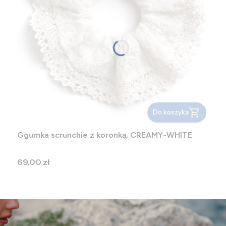
Do koszyka
Ggumka scrunchie z koronką, CREAMY-WHITE
Cena
69,00 zł