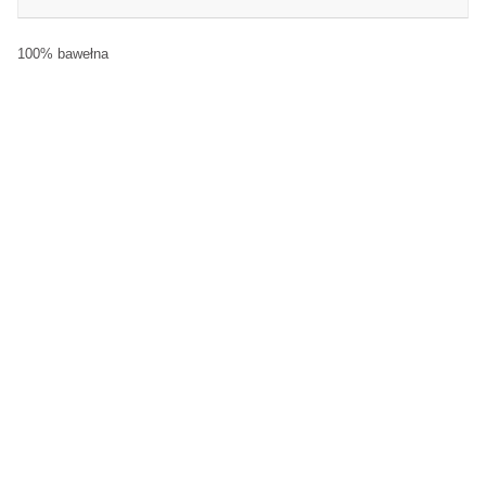
100% bawełna
Rozmiar
S
M
Szerokość pod pachami
120 cm
132 cm
Długość rękawa od
79 cm
82 cm
kołnierza
Długość całkowita (tył)
83 cm
87 cm