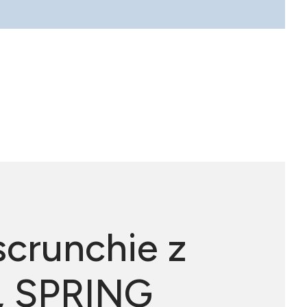
óły
crunchie z
, SPRING