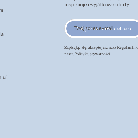
inspiracje i wyjątkowe oferty.
ra
Twój adres e-mail
Dołącz do newslettera
ła
Zapisując się, akceptujesz nasz Regulamin
naszą Polityką prywatności.
ia"