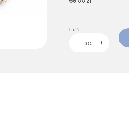
Cena
69,00 zł
Ilość
szt.