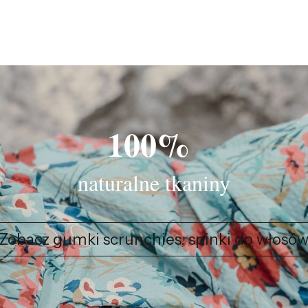
100%
naturalne tkaniny
Zobacz gumki scrunchies, spinki do włosó