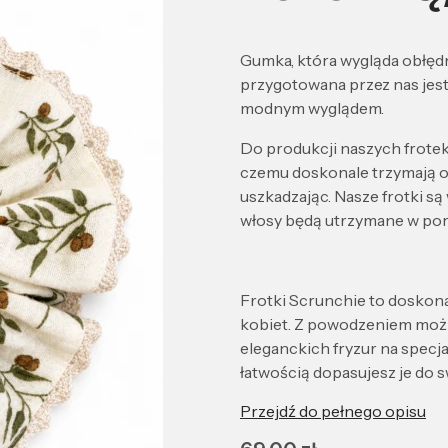
Gumka, która wygląda obłęd
przygotowana przez nas jest 
modnym wyglądem.
Do produkcji naszych frotek
czemu doskonale trzymają one
uszkadzając. Nasze frotki są
włosy będą utrzymane w porz
Frotki Scrunchie to doskona
kobiet. Z powodzeniem można
eleganckich fryzur na specj
łatwością dopasujesz je do sw
Przejdź do pełnego opisu