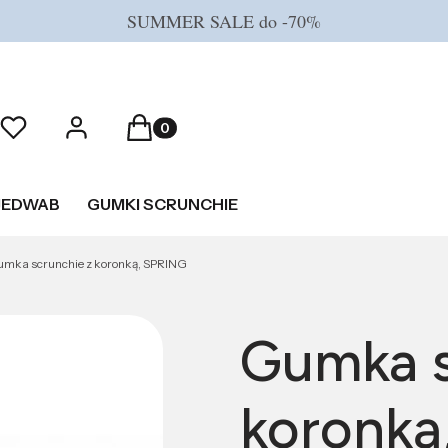
SUMMER SALE do -70%
Produkty w koszyku: 0. Zobacz szczeg
Ulubione
Zaloguj się
Koszyk
JEDWAB
GUMKI SCRUNCHIE
mka scrunchie z koronką, SPRING
Gumka s
koronką