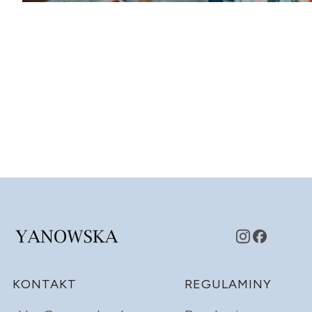
Linki w stopce
KONTAKT
REGULAMINY