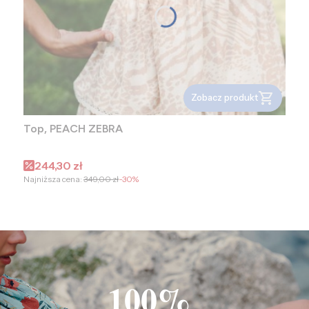
Zobacz produkt
Top, PEACH ZEBRA
Cena promocyjna
244,30 zł
Najniższa cena:
349,00 zł
-30%
100%