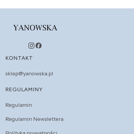
Linki w stopce
KONTAKT
sklep@yanowska.pl
REGULAMINY
Regulamin
Regulamin Newslettera
Polityka prywatności