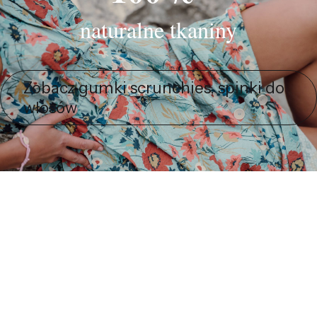
naturalne tkaniny
Zobacz gumki scrunchies, spinki do
włosów