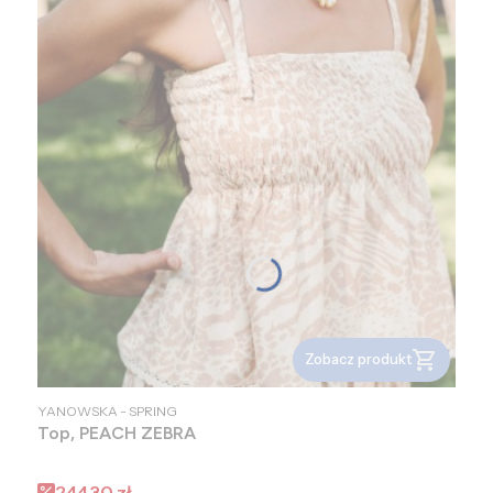
Zobacz produkt
PRODUCENT
YANOWSKA - SPRING
Top, PEACH ZEBRA
Cena promocyjna
244,30 zł