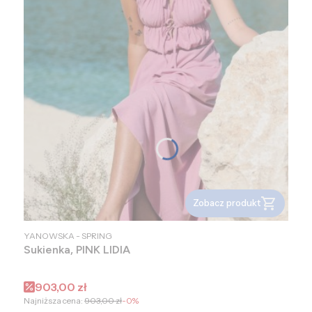
Zobacz produkt
PRODUCENT
YANOWSKA - SPRING
Sukienka, PINK LIDIA
Cena promocyjna
903,00 zł
Najniższa cena:
903,00 zł
-0%