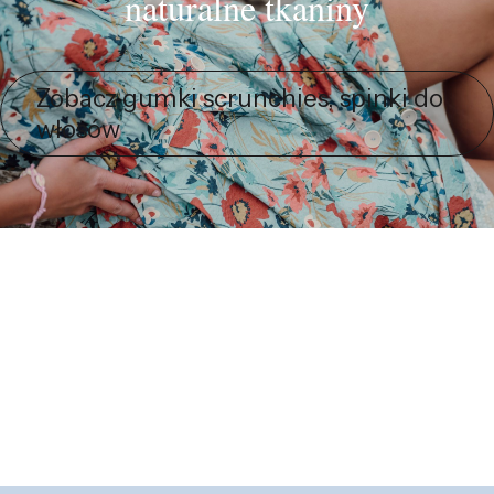
naturalne tkaniny
Zobacz gumki scrunchies, spinki do
włosów