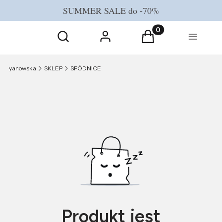
SUMMER SALE do -70%
Otwórz wyszukiwarkę
Produkty w koszyku
Szukaj
Zaloguj się
Koszyk
Menu
yanowska
SKLEP
SPÓDNICE
Produkt jest