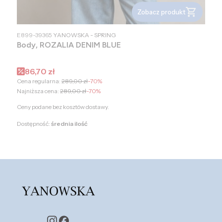
Zobacz produkt
PRODUCENT
E899-39365
YANOWSKA - SPRING
Body, ROZALIA DENIM BLUE
Cena promocyjna
86,70 zł
Cena regularna:
289,00 zł
-70%
Najniższa cena:
289,00 zł
-70%
Ceny podane bez kosztów dostawy.
Dostępność:
średnia ilość