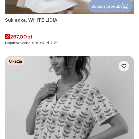
Zobacz produkt
Sukienka, WHITE LIDIA
Cena promocyjna
297,00 zł
Najniższa cena:
990,00 zł
-70%
Okazja