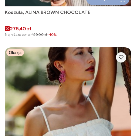
Koszula, ALINA BROWN CHOCOLATE
Cena promocyjna
275,40 zł
Najniższa cena:
459,00 zł
-40%
Okazja