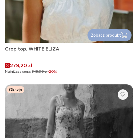
Zobacz produkt
Crop top, WHITE ELIZA
Cena promocyjna
279,20 zł
Najniższa cena:
349,00 zł
-20%
Okazja