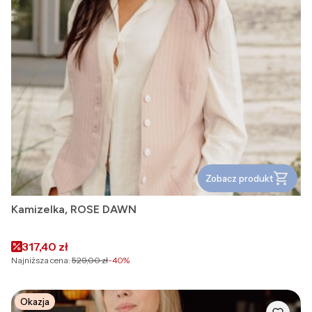
Zobacz produkt
Kamizelka, ROSE DAWN
Cena promocyjna
317,40 zł
Najniższa cena:
529,00 zł
-40%
Okazja