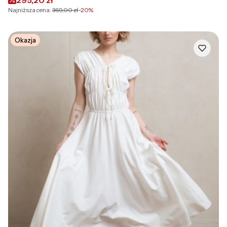
295,20 zł
Najniższa cena:
369,00 zł
-20%
Okazja