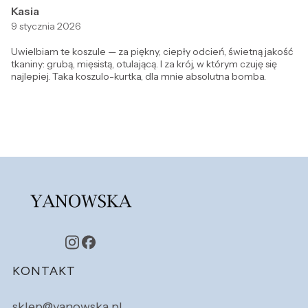
Kasia
9 stycznia 2026
Uwielbiam te koszule — za piękny, ciepły odcień, świetną jakość
tkaniny: grubą, mięsistą, otulającą. I za krój, w którym czuję się
najlepiej. Taka koszulo-kurtka, dla mnie absolutna bomba.
Linki w stopce
KONTAKT
sklep@yanowska.pl