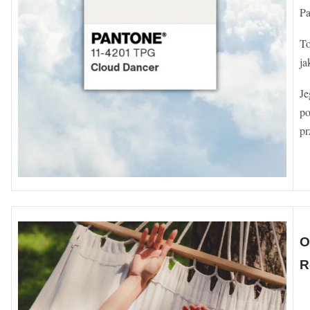
Pa
To
ja
Je
po
pr
O
R