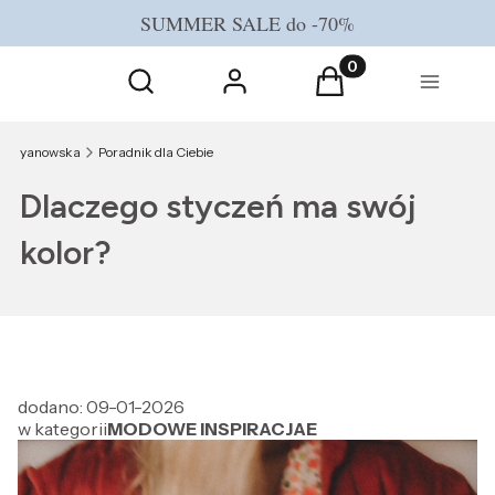
SUMMER SALE do -70%
Otwórz wyszukiwarkę
Produkty w koszyku
Szukaj
Zaloguj się
Koszyk
Menu
yanowska
Poradnik dla Ciebie
Dlaczego styczeń ma swój
kolor?
dodano: 09-01-2026
w kategorii
MODOWE INSPIRACJAE