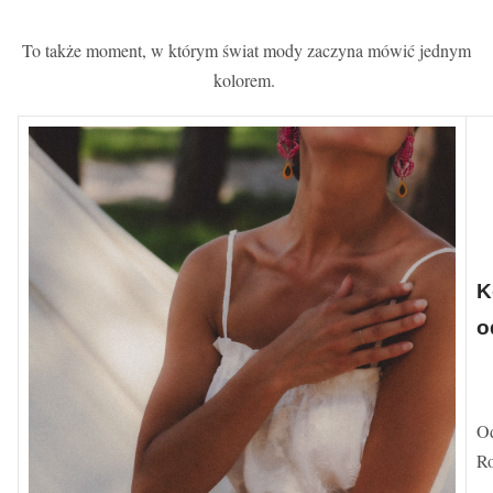
To także moment, w którym świat mody zaczyna mówić jednym
kolorem.
K
o
Od
Ro