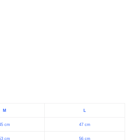
M
L
45 cm
47 cm
53 cm
56 cm