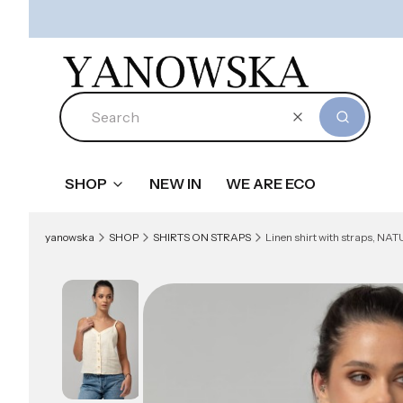
Clear
Search
SHOP
NEW IN
WE ARE ECO
yanowska
SHOP
SHIRTS ON STRAPS
Linen shirt with straps, NATUR