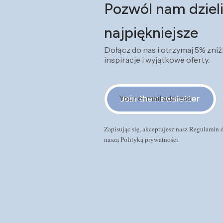
Pozwól nam dzieli
najpiękniejsze
Dołącz do nas i otrzymaj 5% zni
inspiracje i wyjątkowe oferty.
Your e-mail address
Join the newsletter
Zapisując się, akceptujesz nasz Regulamin
naszą Polityką prywatności.