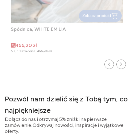
Zobacz produkt
Spódnica, WHITE EMILIA
Cena promocyjna
455,20 zł
Najniższa cena:
455,20 zł
Pozwól nam dzielić się z Tobą tym, co
najpiękniejsze
Dołącz do nas i otrzymaj 5% zniżki na pierwsze
zamówienie. Odkrywaj nowości, inspiracje i wyjątkowe
oferty.