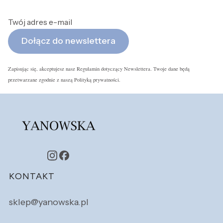
Twój adres e-mail
Dołącz do newslettera
Zapisując się, akceptujesz nasz Regulamin dotyczący Newslettera. Twoje dane będą
przetwarzane zgodnie z naszą Polityką prywatności.
Linki w stopce
KONTAKT
sklep@yanowska.pl