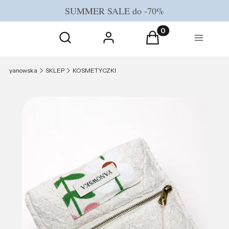
SUMMER SALE do -70%
Otwórz wyszukiwarkę
Produkty w koszyku
Szukaj
Zaloguj się
Koszyk
Menu
yanowska
SKLEP
KOSMETYCZKI