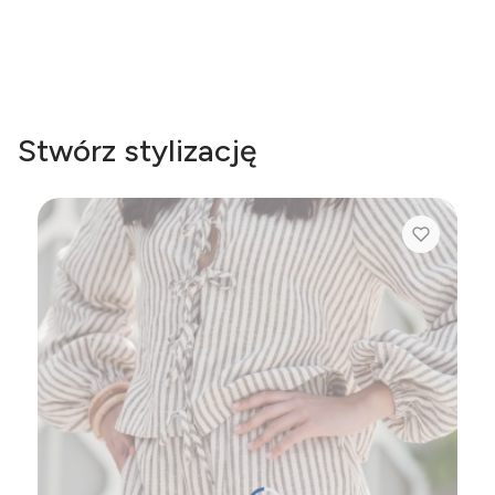
Cena
329,00 zł
Stwórz stylizację