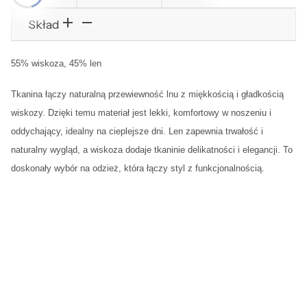
Skład
55% wiskoza, 45% len
Tkanina łączy naturalną przewiewność lnu z miękkością i gładkością
wiskozy. Dzięki temu materiał jest lekki, komfortowy w noszeniu i
oddychający, idealny na cieplejsze dni. Len zapewnia trwałość i
naturalny wygląd, a wiskoza dodaje tkaninie delikatności i elegancji. To
doskonały wybór na odzież, która łączy styl z funkcjonalnością.
Rozmiar
S
M
L
Szerokość w biuście
96 cm
100 cm
104 cm
Szerokość w