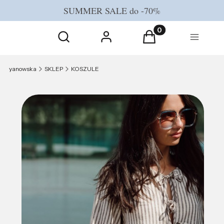
SUMMER SALE do -70%
Otwórz wyszukiwarkę
Produkty w koszyku
Szukaj
Zaloguj się
Koszyk
Menu
yanowska
SKLEP
KOSZULE