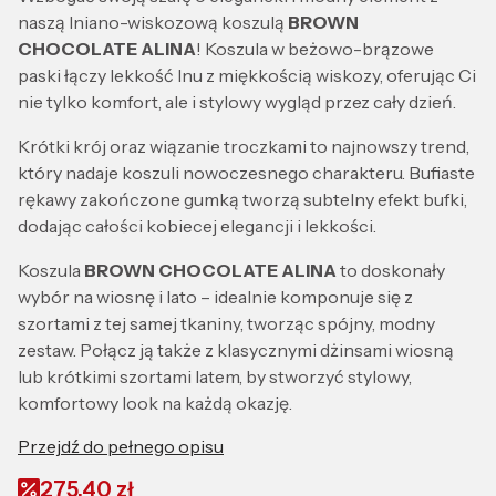
naszą lniano-wiskozową koszulą
BROWN
CHOCOLATE ALINA
! Koszula w beżowo-brązowe
paski łączy lekkość lnu z miękkością wiskozy, oferując Ci
nie tylko komfort, ale i stylowy wygląd przez cały dzień.
Krótki krój oraz wiązanie troczkami to najnowszy trend,
który nadaje koszuli nowoczesnego charakteru. Bufiaste
rękawy zakończone gumką tworzą subtelny efekt bufki,
dodając całości kobiecej elegancji i lekkości.
Koszula
BROWN CHOCOLATE ALINA
to doskonały
wybór na wiosnę i lato – idealnie komponuje się z
szortami z tej samej tkaniny, tworząc spójny, modny
zestaw. Połącz ją także z klasycznymi dżinsami wiosną
lub krótkimi szortami latem, by stworzyć stylowy,
komfortowy look na każdą okazję.
Przejdź do pełnego opisu
275,40 zł