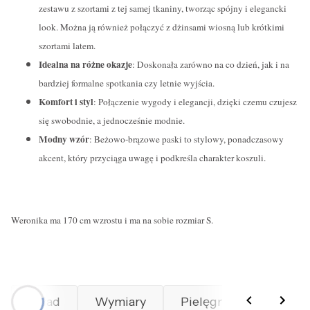
zestawu z szortami z tej samej tkaniny, tworząc spójny i elegancki
look. Można ją również połączyć z dżinsami wiosną lub krótkimi
szortami latem.
Idealna na różne okazje
: Doskonała zarówno na co dzień, jak i na
bardziej formalne spotkania czy letnie wyjścia.
Komfort i styl
: Połączenie wygody i elegancji, dzięki czemu czujesz
się swobodnie, a jednocześnie modnie.
Modny wzór
: Beżowo-brązowe paski to stylowy, ponadczasowy
akcent, który przyciąga uwagę i podkreśla charakter koszuli.
Weronika ma 170 cm wzrostu i ma na sobie rozmiar S.
Skład
Wymiary
Pielęgnacja
Prod