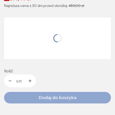
Najniższa cena z 30 dni przed obniżką:
459,00 zł
Wybierz wariant produktu:
Wybierz rozmiar idealnie dopasowany do Ciebie
*
Rozmiar:
S
M
L
Ilość
szt.
Dodaj do koszyka