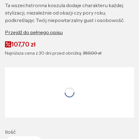
Ta wszechstronna koszula dodaje charakteru każdej
stylizacji, niezależnie od okazji czy pory roku,
podkreślając Twój niepowtarzalny gust i osobowość.
Przejdź do pełnego opisu
107,70 zł
Najniższa cena z 30 dni przed obniżką:
359,00 zł
Wybierz wariant produktu:
Wybierz rozmiar idealnie dopasowany do Ciebie
*
Rozmiar:
L
Ilość