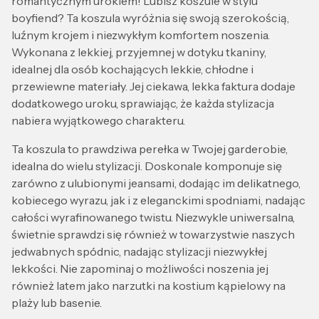
romantycznym urokiem! Lubisz koszule w stylu
boyfiend? Ta koszula wyróżnia się swoją szerokością,
luźnym krojem i niezwykłym komfortem noszenia.
Wykonana z lekkiej, przyjemnej w dotyku tkaniny,
idealnej dla osób kochających lekkie, chłodne i
przewiewne materiały. Jej ciekawa, lekka faktura dodaje
dodatkowego uroku, sprawiając, że każda stylizacja
nabiera wyjątkowego charakteru.
Ta koszula to prawdziwa perełka w Twojej garderobie,
idealna do wielu stylizacji. Doskonale komponuje się
zarówno z ulubionymi jeansami, dodając im delikatnego,
kobiecego wyrazu, jak i z eleganckimi spodniami, nadając
całości wyrafinowanego twistu. Niezwykle uniwersalna,
świetnie sprawdzi się również w towarzystwie naszych
jedwabnych spódnic, nadając stylizacji niezwykłej
lekkości. Nie zapominaj o możliwości noszenia jej
również latem jako narzutki na kostium kąpielowy na
plaży lub basenie.