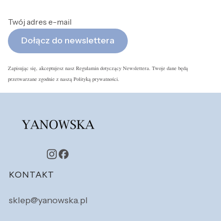
Twój adres e-mail
Dołącz do newslettera
Zapisując się, akceptujesz nasz Regulamin dotyczący Newslettera. Twoje dane będą
przetwarzane zgodnie z naszą Polityką prywatności.
Linki w stopce
KONTAKT
sklep@yanowska.pl