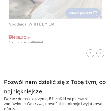
Zobacz produkt
Spódnica, WHITE EMILIA
Cena promocyjna
455,20 zł
Najniższa cena:
455,20 zł
Pozwól nam dzielić się z Tobą tym, co
najpiękniejsze
Dołącz do nas i otrzymaj 5% zniżki na pierwsze
zamówienie. Odkrywaj nowości, inspiracje i wyjątkowe
oferty.