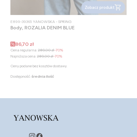
Zobacz produkt
PRODUCENT
E899-39365
YANOWSKA - SPRING
Body, ROZALIA DENIM BLUE
Cena promocyjna
86,70 zł
Cena regularna:
289,00 zł
-70%
Najniższa cena:
289,00 zł
-70%
Ceny podane bez kosztów dostawy.
Dostępność:
średnia ilość