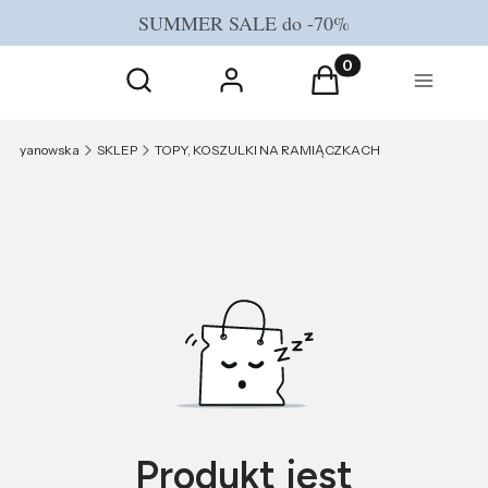
SUMMER SALE do -70%
Otwórz wyszukiwarkę
Produkty w koszyku
Szukaj
Zaloguj się
Koszyk
Menu
yanowska
SKLEP
TOPY, KOSZULKI NA RAMIĄCZKACH
Produkt jest