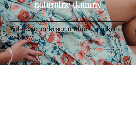
naturalne tkaniny
Zobacz gumki scrunchies, spinki do
włosów