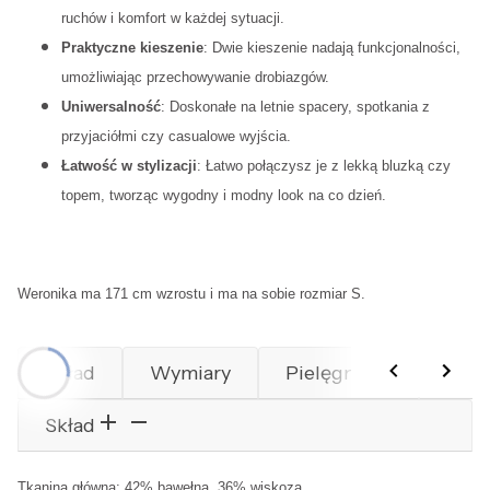
ruchów i komfort w każdej sytuacji.
Praktyczne kieszenie
: Dwie kieszenie nadają funkcjonalności,
umożliwiając przechowywanie drobiazgów.
Uniwersalność
: Doskonałe na letnie spacery, spotkania z
przyjaciółmi czy casualowe wyjścia.
Łatwość w stylizacji
: Łatwo połączysz je z lekką bluzką czy
topem, tworząc wygodny i modny look na co dzień.
Weronika ma 171 cm wzrostu i ma na sobie rozmiar S.
Skład
Wymiary
Pielęgnacja
Prod
Skład
Tkanina główna: 42% bawełna, 36% wiskoza