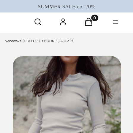
SUMMER SALE do -70%
Otwórz wyszukiwarkę
Produkty w koszyku
Szukaj
Zaloguj się
Koszyk
Menu
yanowska
SKLEP
SPODNIE, SZORTY