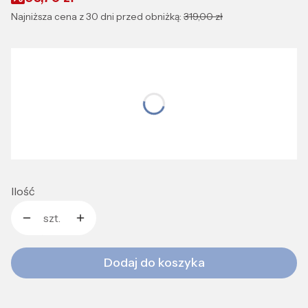
Najniższa cena z 30 dni przed obniżką:
319,00 zł
Wybierz wariant produktu:
Wybierz rozmiar idealnie dopasowany do Ciebie
*
Rozmiar:
S
M
Ilość
szt.
Dodaj do koszyka