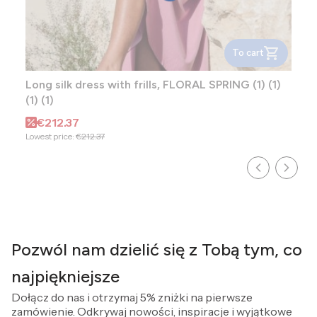
To cart
Long silk dress with frills, FLORAL SPRING (1) (1)
(1) (1)
Promotional price
€212.37
Lowest price:
€212.37
Pozwól nam dzielić się z Tobą tym, co
najpiękniejsze
Dołącz do nas i otrzymaj 5% zniżki na pierwsze
zamówienie. Odkrywaj nowości, inspiracje i wyjątkowe