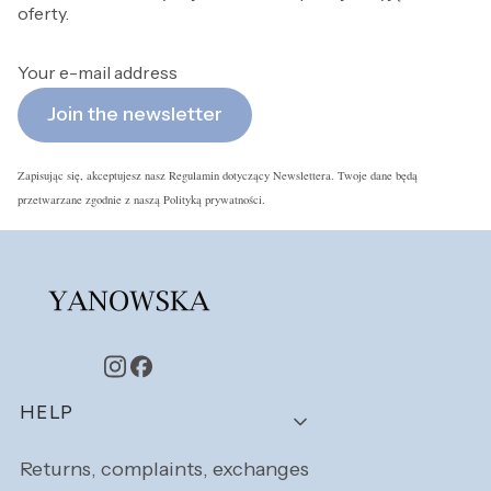
oferty.
Your e-mail address
Join the newsletter
Zapisując się, akceptujesz nasz Regulamin dotyczący Newslettera. Twoje dane będą
przetwarzane zgodnie z naszą Polityką prywatności.
Footer menu
HELP
Returns, complaints, exchanges